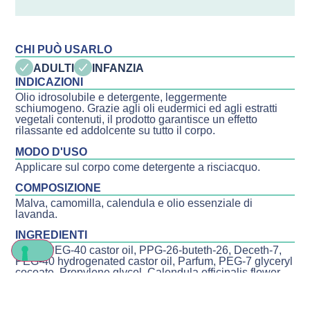
CHI PUÒ USARLO
ADULTI
INFANZIA
INDICAZIONI
Olio idrosolubile e detergente, leggermente
schiumogeno. Grazie agli oli eudermici ed agli estratti
vegetali contenuti, il prodotto garantisce un effetto
rilassante ed addolcente su tutto il corpo.
MODO D'USO
Applicare sul corpo come detergente a risciacquo.
COMPOSIZIONE
Malva, camomilla, calendula e olio essenziale di
lavanda.
INGREDIENTI
Aqua, PEG-40 castor oil, PPG-26-buteth-26, Deceth-7,
PEG-40 hydrogenated castor oil, Parfum, PEG-7 glyceryl
cocoate, Propylene glycol, Calendula officinalis flower
extract, Chamomilla recutita flower extract, Malva
sylvestris extract, Lavandula angustifolia oil, Benzyl
alcohol, Cocamidopropyl betaine, Linalool, Geraniol,