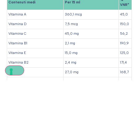
Contenuti medi
Per 15 ml
VNR*
Vitamina A
360,1 mcg
45,0
Vitamina D
7,5 mcg
150,0
Vitamina C
45,0 mg
56,2
Vitamina B1
2,1 mg
190,9
Vitamina E
15,0 mg
125,0
Vitamina B2
2,4 mg
171,4
Niacina
27,0 mg
168,7
Vitamina B6
1,5 mg
107,1
Acido folico
300,0 mcg
150,0
Vitamina B12
1,5 mcg
60,0
Biotina
225,0 mcg
450,0
Acido pantotenico
9,0 mg
150,0
Ferro
10,5 mg
75,0